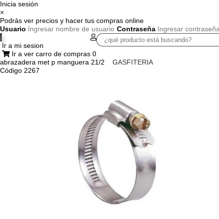
Inicia sesión
×
Podrás ver precios y hacer tus compras online
Usuario
Contraseña
Nuestra Empresa
Dónde estamos
Ir a mi sesion
QUINCALLERIA
CONSTRUCCION
TAPICERIA
ELE
Ir a ver carro de compras
0
abrazadera met p manguera 21/2
GASFITERIA
Código 2267