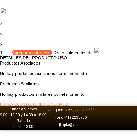
×
×
×
Disponible en tienda
DETALLES DEL PRODUCTO
USO
Productos Asociados
No hay productos asociados por el momento
Productos Similares
No hay productos similares por el momento
HORARIO
CONTACTO
REDES SOCIALES
Lunes a Viernes
Janequeo 1866, Concepción
9:00 - 13:30 y 14:30 a 18:00
Fono (41) 2233786
Sábado
jltapia@vtr.net
9:00 - 13:00