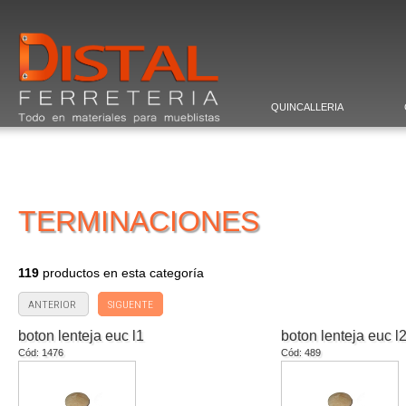
QUINCALLERIA
TERMINACIONES
119
productos en esta categoría
ANTERIOR
SIGUENTE
boton lenteja euc l1
boton lenteja euc l
Cód: 1476
Cód: 489