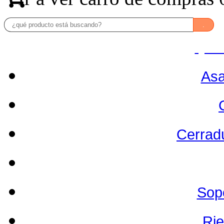
.
QUI
Asa
Cerrad
Sop
Rie