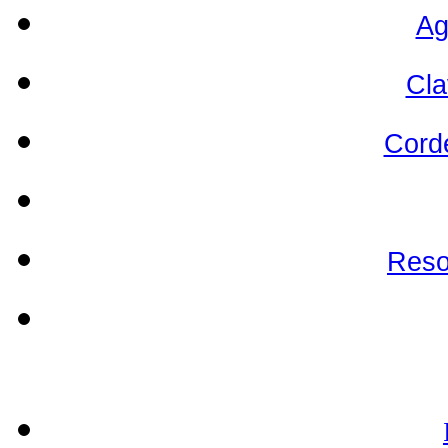
Ag
Cla
Cord
Reso
EL