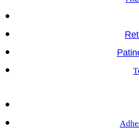
Ret
Patin
T
CON
Adhes