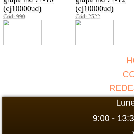
(cj10000ud)
(cj10000ud)
Cód: 990
Cód: 2522
H
C
REDE
Lune
9:00 - 13: